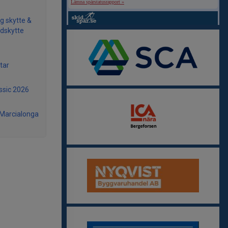
Lämna spårstatusrapport »
g skytte &
dskytte
tar
ssic 2026
 Marcialonga