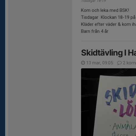
Tisdagar 18-19
Kom och leka med BSK!
Tisdagar Klockan 18-19 på
Kläder efter väder & kom ih
Barn från 4 år
Skidtävling I 
13 mar, 09:05
2 kom