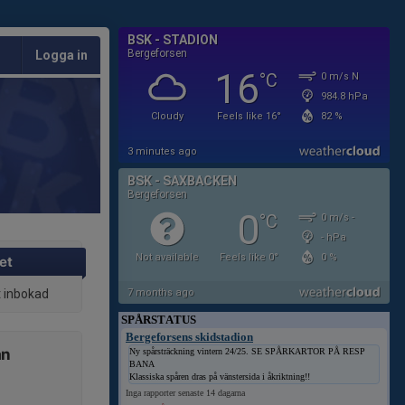
Logga in
et
t inbokad
SPÅRSTATUS
Bergeforsens skidstadion
ån
Ny spårsträckning vintern 24/25. SE SPÅRKARTOR PÅ RESP
BANA
Klassiska spåren dras på vänstersida i åkriktning!!
Inga rapporter senaste 14 dagarna