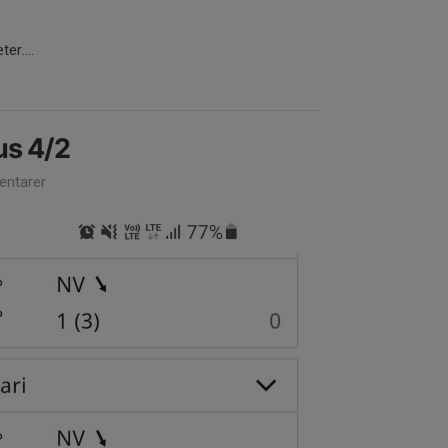
er....
us 4/2
ntarer