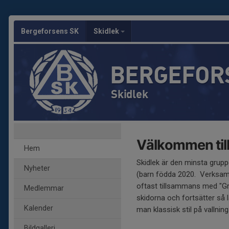
Bergeforsens SK
Skidlek
BERGEFOR
Skidlek
Välkommen till
Hem
Skidlek är den minsta grupp
Nyheter
(barn födda 2020. Verksam
oftast tillsammans med "Gr
Medlemmar
skidorna och fortsätter så 
Kalender
man klassisk stil på vallning
Bildgalleri