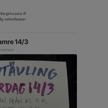
 Bergeforsens IP
åg vattenflaskan
Hamre 14/3
mentarer