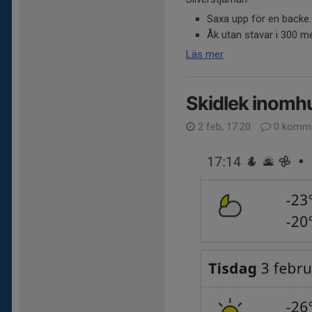
Saxa upp för en backe.
Åk utan stavar i 300 met
Läs mer
Skidlek inomh
2 feb, 17:20
0 komme