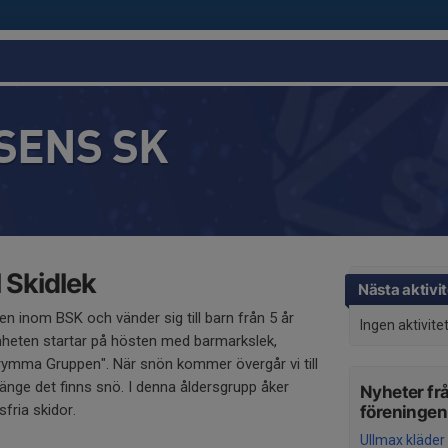
SENS SK
 Skidlek
Nästa aktivit
en inom BSK och vänder sig till barn från 5 år
Ingen aktivite
heten startar på hösten med barmarkslek,
ymma Gruppen". När snön kommer övergår vi till
länge det finns snö. I denna åldersgrupp åker
Nyheter fr
sfria skidor.
föreningen
Ullmax kläder