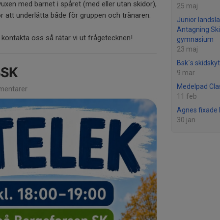
/vuxen med barnet i spåret (med eller utan skidor),
25 maj
r att underlätta både för gruppen och tränaren.
Junior landsla
Antagning Ski
t kontakta oss så rätar vi ut frågetecknen!
gymnasium
23 maj
Bsk´s skidskyt
BSK
9 mar
Medelpad Cla
entarer
11 feb
Agnes fixade
30 jan