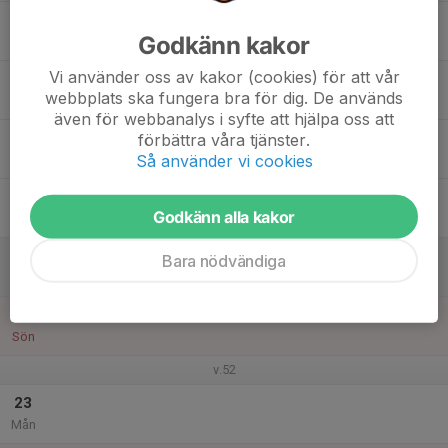
17
Godkänn kakor
Tis
Vi använder oss av kakor (cookies) för att vår
18
18:15
Julavslutningen inomhus
webbplats ska fungera bra för dig. De används
19:00
Ons
BSK
även för webbanalys i syfte att hjälpa oss att
19
förbättra våra tjänster.
Så använder vi cookies
Tor
20
Godkänn alla kakor
Fre
21
Bara nödvändiga
Lör
22
Sön
v.52
23
Mån