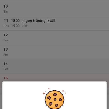
10
Tis
11
18:00
Ingen träning ikväll
19:00
Ons
Bsk
12
Tor
13
Fre
14
Lör
15
Sön
v.51
16
Mån