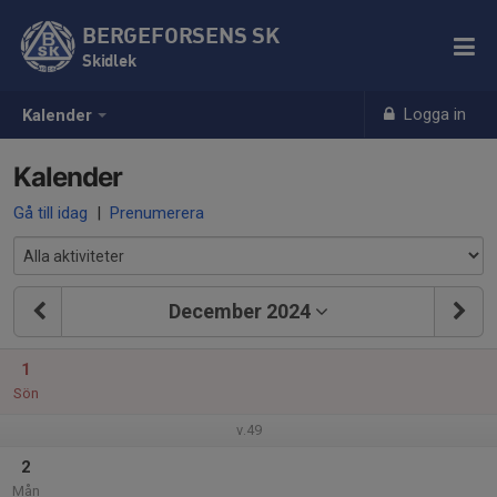
BERGEFORSENS SK
Skidlek
Logga in
Kalender
Kalender
Gå till idag
|
Prenumerera
December 2024
1
Sön
v.49
2
Mån