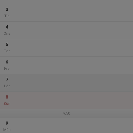
3
Tis
4
Ons
5
Tor
6
Fre
7
Lör
8
Sön
v.50
9
Mån